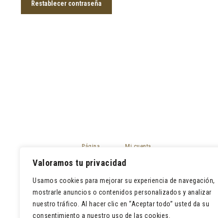
Restablecer contraseña
Página
Mi cuenta
principal
Mis pedidos
Valoramos tu privacidad
Tienda
Devoluciones
Contacto
Usamos cookies para mejorar su experiencia de navegación,
Lista de deseos
mostrarle anuncios o contenidos personalizados y analizar
nuestro tráfico. Al hacer clic en “Aceptar todo” usted da su
consentimiento a nuestro uso de las cookies.