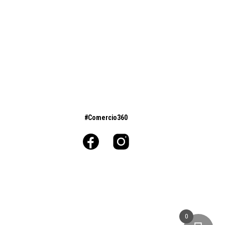
#Comercio360
0