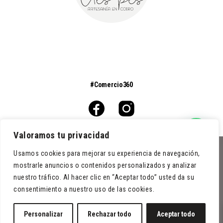
#Comercio360
Valoramos tu privacidad
Usamos cookies para mejorar su experiencia de navegación,
0
mostrarle anuncios o contenidos personalizados y analizar
Condiciones de venta
nuestro tráfico. Al hacer clic en “Aceptar todo” usted da su
Aviso legal
consentimiento a nuestro uso de las cookies.
Política de cookies
Política de privacidad
Personalizar
Rechazar todo
Aceptar todo