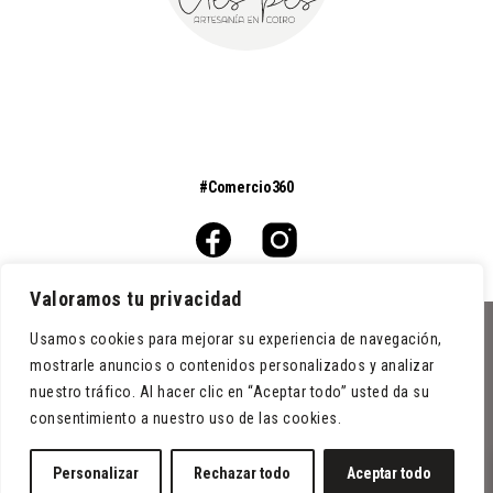
#Comercio360
Valoramos tu privacidad
Usamos cookies para mejorar su experiencia de navegación,
0
mostrarle anuncios o contenidos personalizados y analizar
Condiciones de venta
nuestro tráfico. Al hacer clic en “Aceptar todo” usted da su
Aviso legal
consentimiento a nuestro uso de las cookies.
Política de cookies
Política de privacidad
Personalizar
Rechazar todo
Aceptar todo