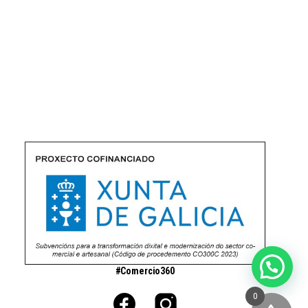
#Comercio360
0