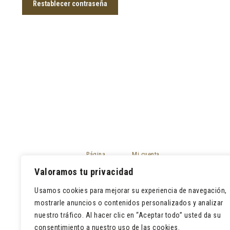
Restablecer contraseña
Página
Mi cuenta
principal
Mis pedidos
Valoramos tu privacidad
Tienda
Devoluciones
Contacto
Usamos cookies para mejorar su experiencia de navegación,
Lista de deseos
mostrarle anuncios o contenidos personalizados y analizar
nuestro tráfico. Al hacer clic en “Aceptar todo” usted da su
consentimiento a nuestro uso de las cookies.