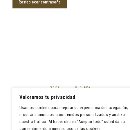
Restablecer contraseña
Página
Mi cuenta
principal
Mis pedidos
Valoramos tu privacidad
Tienda
Devoluciones
Contacto
Usamos cookies para mejorar su experiencia de navegación,
Lista de deseos
mostrarle anuncios o contenidos personalizados y analizar
nuestro tráfico. Al hacer clic en “Aceptar todo” usted da su
consentimiento a nuestro uso de las cookies.