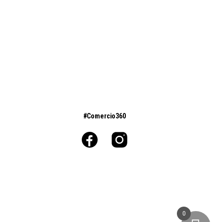
#Comercio360
0