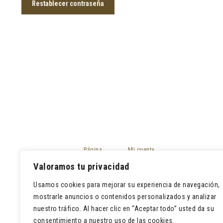
Restablecer contraseña
Página
Mi cuenta
principal
Mis pedidos
Valoramos tu privacidad
Tienda
Devoluciones
Contacto
Usamos cookies para mejorar su experiencia de navegación,
Lista de deseos
mostrarle anuncios o contenidos personalizados y analizar
nuestro tráfico. Al hacer clic en “Aceptar todo” usted da su
consentimiento a nuestro uso de las cookies.