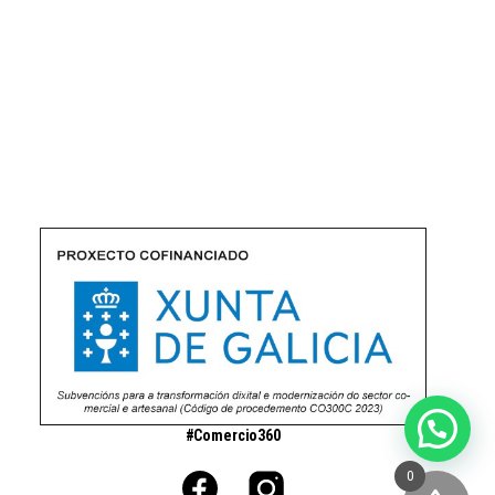
#Comercio360
0