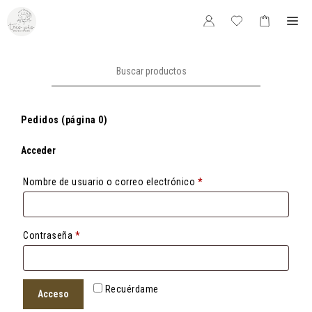
Saltar
Me
al
contenido
Buscar:
Pedidos (página 0)
Acceder
Obligatorio
Nombre de usuario o correo electrónico
*
Obligatorio
Contraseña
*
Recuérdame
Acceso