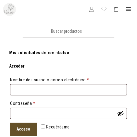
Saltar
Me
al
contenido
Buscar:
Mis solicitudes de reembolso
Acceder
Obligatorio
Nombre de usuario o correo electrónico
*
Obligatorio
Contraseña
*
Recuérdame
Acceso