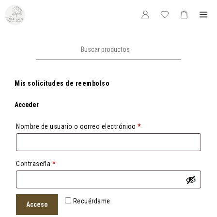
Saltar
Me
al
contenido
Buscar:
Mis solicitudes de reembolso
Acceder
Obligatorio
Nombre de usuario o correo electrónico
*
Obligatorio
Contraseña
*
Recuérdame
Acceso