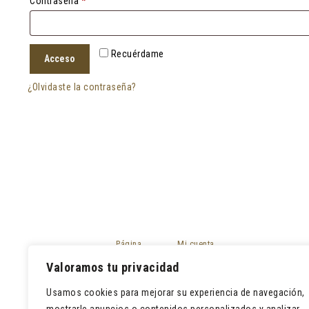
Obligatorio
Contraseña
*
Recuérdame
Acceso
¿Olvidaste la contraseña?
Página
Mi cuenta
principal
Mis pedidos
Valoramos tu privacidad
Tienda
Devoluciones
Contacto
Usamos cookies para mejorar su experiencia de navegación,
Lista de deseos