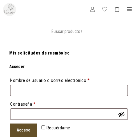
Saltar
Me
al
contenido
Buscar:
Mis solicitudes de reembolso
Acceder
Obligatorio
Nombre de usuario o correo electrónico
*
Obligatorio
Contraseña
*
Recuérdame
Acceso