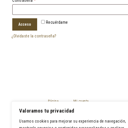
Obligatorio
Contraseña
*
Recuérdame
Acceso
¿Olvidaste la contraseña?
Página
Mi cuenta
principal
Mis pedidos
Valoramos tu privacidad
Tienda
Devoluciones
Contacto
Usamos cookies para mejorar su experiencia de navegación,
Lista de deseos