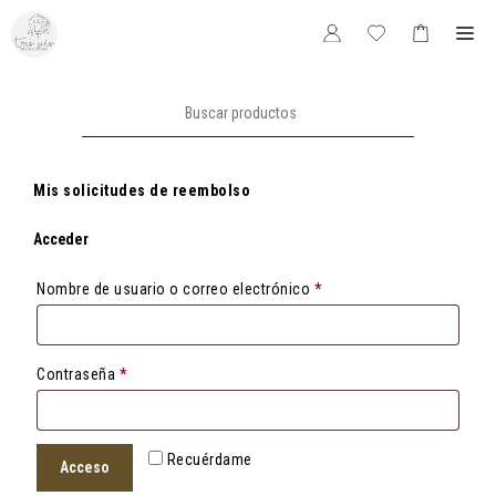
Saltar
Me
al
contenido
Buscar:
Mis solicitudes de reembolso
Acceder
Obligatorio
Nombre de usuario o correo electrónico
*
Obligatorio
Contraseña
*
Recuérdame
Acceso