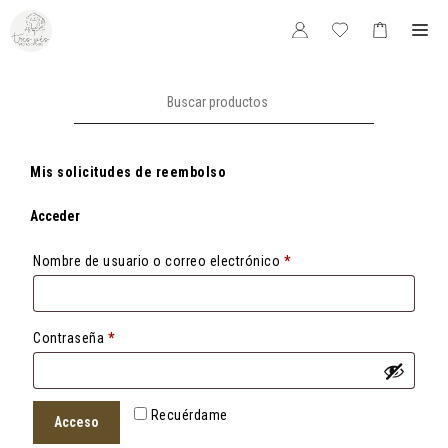
Saltar
Me
al
contenido
Buscar:
Mis solicitudes de reembolso
Acceder
Obligatorio
Nombre de usuario o correo electrónico
*
Obligatorio
Contraseña
*
Recuérdame
Acceso