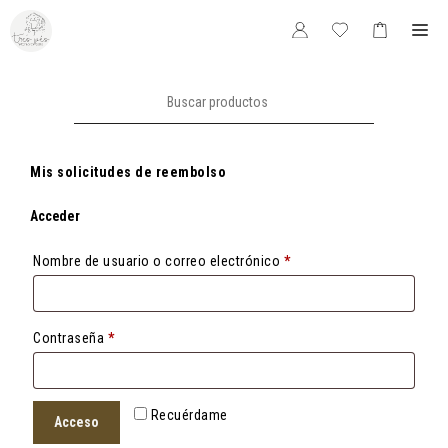
Saltar
Me
al
contenido
Buscar:
Mis solicitudes de reembolso
Acceder
Obligatorio
Nombre de usuario o correo electrónico
*
Obligatorio
Contraseña
*
Recuérdame
Acceso