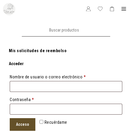
Saltar
Me
al
contenido
Buscar:
Mis solicitudes de reembolso
Acceder
Obligatorio
Nombre de usuario o correo electrónico
*
Obligatorio
Contraseña
*
Recuérdame
Acceso