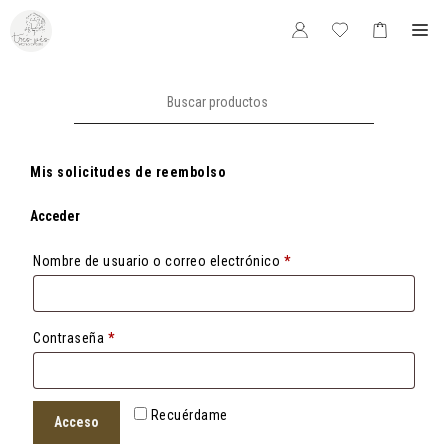
Saltar
Me
al
contenido
Buscar:
Mis solicitudes de reembolso
Acceder
Obligatorio
Nombre de usuario o correo electrónico
*
Obligatorio
Contraseña
*
Recuérdame
Acceso