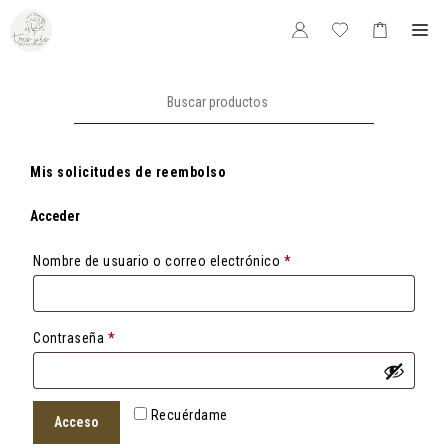
Saltar
Me
al
contenido
Buscar:
Mis solicitudes de reembolso
Acceder
Obligatorio
Nombre de usuario o correo electrónico
*
Obligatorio
Contraseña
*
Recuérdame
Acceso