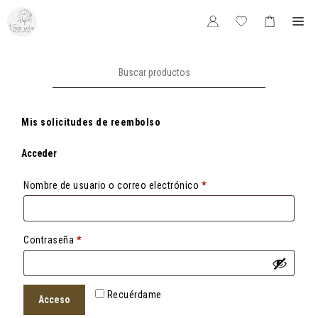
Saltar
Me
al
contenido
Buscar:
Mis solicitudes de reembolso
Acceder
Obligatorio
Nombre de usuario o correo electrónico
*
Obligatorio
Contraseña
*
Recuérdame
Acceso