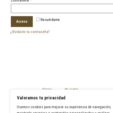
Obligatorio
Contraseña
*
Recuérdame
Acceso
¿Olvidaste la contraseña?
Página
Mi cuenta
principal
Mis pedidos
Valoramos tu privacidad
Tienda
Devoluciones
Contacto
Usamos cookies para mejorar su experiencia de navegación,
Lista de deseos