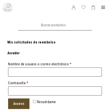
Saltar
Me
al
contenido
Buscar:
Mis solicitudes de reembolso
Acceder
Obligatorio
Nombre de usuario o correo electrónico
*
Obligatorio
Contraseña
*
Recuérdame
Acceso