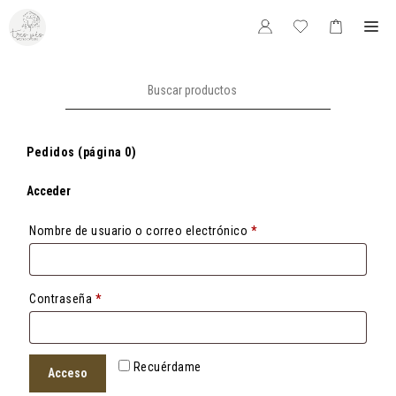
Saltar
Me
al
contenido
Buscar:
Pedidos (página 0)
Acceder
Obligatorio
Nombre de usuario o correo electrónico
*
Obligatorio
Contraseña
*
Recuérdame
Acceso