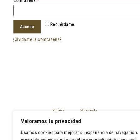
Obligatorio
Contraseña
*
Recuérdame
Acceso
¿Olvidaste la contraseña?
Página
Mi cuenta
principal
Mis pedidos
Valoramos tu privacidad
Tienda
Devoluciones
Contacto
Usamos cookies para mejorar su experiencia de navegación,
Lista de deseos