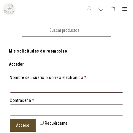
Saltar
Me
al
contenido
Buscar:
Mis solicitudes de reembolso
Acceder
Obligatorio
Nombre de usuario o correo electrónico
*
Obligatorio
Contraseña
*
Recuérdame
Acceso