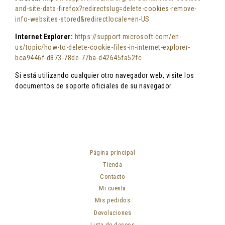
and-site-data-firefox?redirectslug=delete-cookies-remove-
info-websites-stored&redirectlocale=en-US
Internet Explorer:
https://support.microsoft.com/en-
us/topic/how-to-delete-cookie-files-in-internet-explorer-
bca9446f-d873-78de-77ba-d42645fa52fc
Si está utilizando cualquier otro navegador web, visite los
documentos de soporte oficiales de su navegador.
Página principal
Tienda
Contacto
Mi cuenta
Mis pedidos
Devoluciones
Lista de deseos