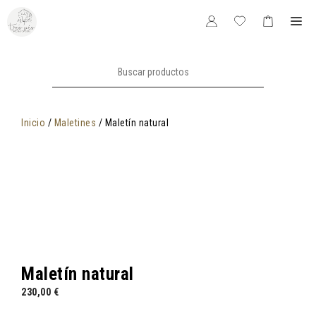
Saltar
Me
al
contenido
Buscar:
Inicio
/
Maletines
/ Maletín natural
Maletín natural
230,00
€