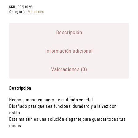
Puede solicitar el cambio o devolución de cualquier artículo que haya
comprado en nuestra web en un plazo máximo de 14 días naturales
SKU:
PR/00099
desde su recepción sin necesidad de justificar la decisión ni
Categoría:
Maletines
penalización en forma de costes añadidos para usted.
Si desea realizar una devolución simplemente debe comunicarlo a la
dirección contacto@coirotrespes.com.
Descripción
Más información
Información adicional
Valoraciones (0)
Descripción
Hecho a mano en cuero de curtición vegetal.
Diseñado para que sea funcional duradero y a la vez con
estilo.
Este maletín es una solución elegante para guardar todas tus
cosas.