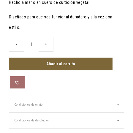
Hecho a mano en cuero de curtición vegetal.
Diseñado para que sea funcional duradero y a la vez con
estilo.
Maletín
natural
cantidad
Añadir al carrito
Condiciones de envío
España 7,50€
Condiciones de devolución
Baleares: 8 €
Más información