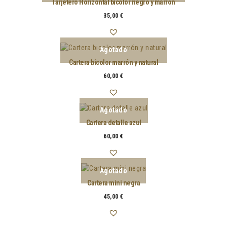
Tarjetero Horizontal bicolor negro y marrón
35,00
€
Cartera bicolor marrón y natural
60,00
€
Cartera detalle azul
60,00
€
Cartera mini negra
45,00
€