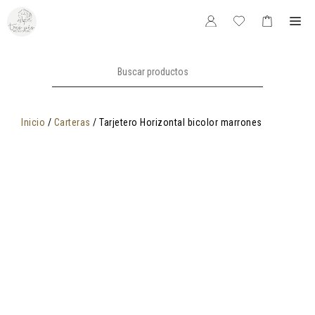
Saltar
Me
al
contenido
Buscar:
Inicio
/
Carteras
/ Tarjetero Horizontal bicolor marrones