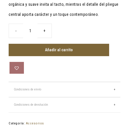
orgánica y suave invita al tacto, mientras el detalle del pliegue
central aporta carácter y un toque contemporáneo.
Bandeja
de
cuero
Añadir al carrito
natural
cantidad
Condiciones de envío
España 7,50€
Condiciones de devolución
Baleares: 8 €
Más información
Puede solicitar el cambio o devolución de cualquier artículo que haya
comprado en nuestra web en un plazo máximo de 14 días naturales
Categoría:
Accesorios
desde su recepción sin necesidad de justificar la decisión ni