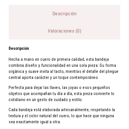
penalización en forma de costes añadidos para usted.
Si desea realizar una devolución simplemente debe comunicarlo a la
dirección contacto@coirotrespes.com.
Descripción
Más información
Valoraciones (0)
Descripción
Hecha a mano en cuero de primera calidad, esta bandeja
combina diseño y funcionalidad en una sola pieza. Su forma
orgánica y suave invita al tacto, mientras el detalle del pliegue
central aporta carácter y un toque contemporáneo.
Perfecta para dejar las llaves, las joyas o esos pequeños
objetos que acompañan tu día a día, esta pieza convierte lo
cotidiano en un gesto de cuidado y estilo.
Cada bandeja está elaborada artesanalmente, respetando la
textura y el color natural del cuero, lo que hace que ninguna
sea exactamente igual a otra.