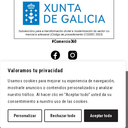
#Comercio360
Valoramos tu privacidad
Usamos cookies para mejorar su experiencia de navegación,
0
mostrarle anuncios o contenidos personalizados y analizar
Condiciones de venta
nuestro tráfico. Al hacer clic en “Aceptar todo” usted da su
Aviso legal
consentimiento a nuestro uso de las cookies.
Política de cookies
Política de privacidad
Personalizar
Rechazar todo
Aceptar todo
© 2026 - Deseñado por
agrúostudio