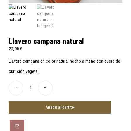
Llavero campana natural
22,00
€
Llavero campana en color natural hecho a mano con cuero de
curtición vegetal
-
+
Llavero
campana
natural
Añadir al carrito
cantidad