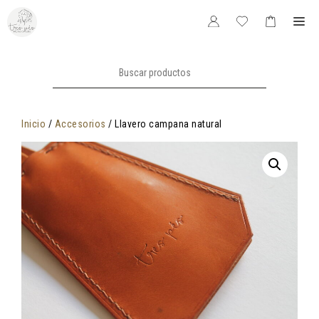
Saltar
Me
al
contenido
Buscar:
Inicio
/
Accesorios
/ Llavero campana natural