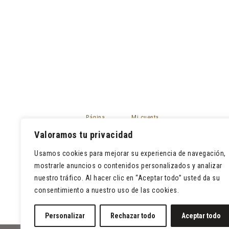
Página
Mi cuenta
principal
Mis pedidos
Valoramos tu privacidad
Tienda
Devoluciones
Contacto
Usamos cookies para mejorar su experiencia de navegación,
Lista de deseos
mostrarle anuncios o contenidos personalizados y analizar
nuestro tráfico. Al hacer clic en “Aceptar todo” usted da su
consentimiento a nuestro uso de las cookies.
Personalizar
Rechazar todo
Aceptar todo