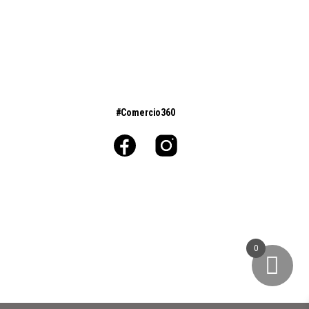
#Comercio360
0